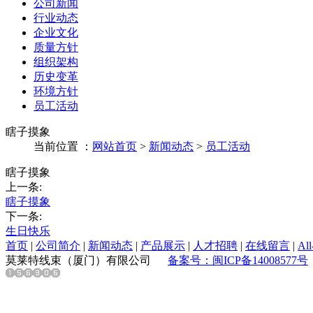
公司新闻
行业动态
企业文化
质量方针
组织架构
历史变革
环境方针
员工活动
瞎子摸象
当前位置 ：
网站首页
>
新闻动态
>
员工活动
瞎子摸象
上一条:
瞎子摸象
下一条:
生日快乐
首页
|
公司简介
|
新闻动态
|
产品展示
|
人才招聘
|
在线留言
|
All
莫莱特线束（厦门）有限公司
备案号：闽ICP备14008577号